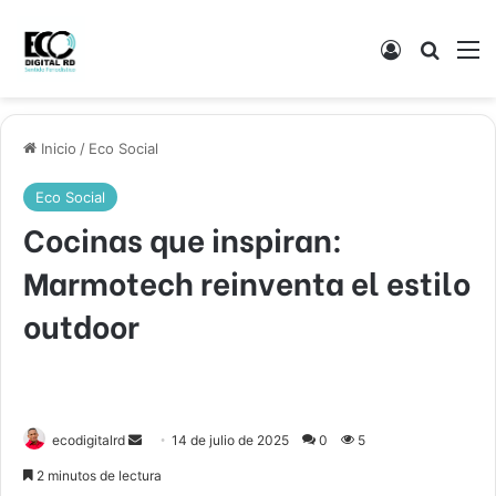
Acceso
Buscar
M
Inicio
/
Eco Social
Eco Social
Cocinas que inspiran:
Marmotech reinventa el estilo
outdoor
Send
ecodigitalrd
14 de julio de 2025
0
5
an
2 minutos de lectura
email