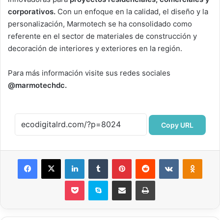
corporativos.
Con un enfoque en la calidad, el diseño y la
personalización, Marmotech se ha consolidado como
referente en el sector de materiales de construcción y
decoración de interiores y exteriores en la región.
Para más información visite sus redes sociales
@marmotechdc.
Copy URL
Facebook
X
LinkedIn
Tumblr
Pinterest
Reddit
VKontakte
Odnok
Pocket
Skype
Compartir por correo electrónico
Imprimir