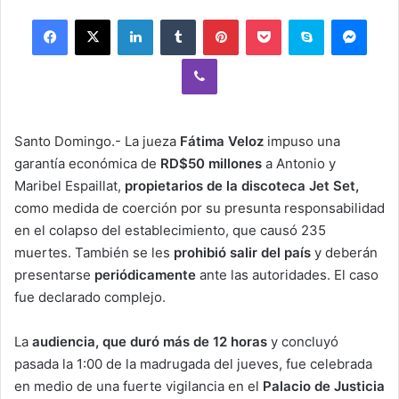
email
Facebook
X
LinkedIn
Tumblr
Pinterest
Pocket
Skype
Mess
Viber
Santo Domingo.- La jueza
Fátima Veloz
impuso una
garantía económica de
RD$50 millones
a Antonio y
Maribel Espaillat,
propietarios de la discoteca Jet Set,
como medida de coerción por su presunta responsabilidad
en el colapso del establecimiento, que causó 235
muertes. También se les
prohibió salir del país
y deberán
presentarse
periódicamente
ante las autoridades. El caso
fue declarado complejo.
La
audiencia, que duró más de 12 horas
y concluyó
pasada la 1:00 de la madrugada del jueves, fue celebrada
en medio de una fuerte vigilancia en el
Palacio de Justicia