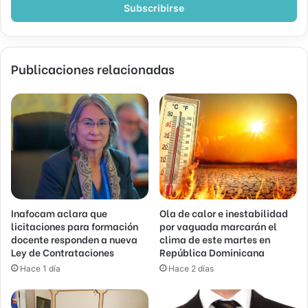
electrónico
Publicaciones relacionadas
Inafocam aclara que
Ola de calor e inestabilidad
licitaciones para formación
por vaguada marcarán el
docente responden a nueva
clima de este martes en
Ley de Contrataciones
República Dominicana
Hace 1 día
Hace 2 días