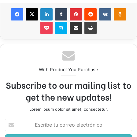
Facebook
X
LinkedIn
Tumblr
Pinterest
Reddit
VKontakte
Odnok
Pocket
Skype
Compartir por correo electrónico
Imprimir
With Product You Purchase
Subscribe to our mailing list to
get the new updates!
Lorem ipsum dolor sit amet, consectetur.
Escribe
tu
correo