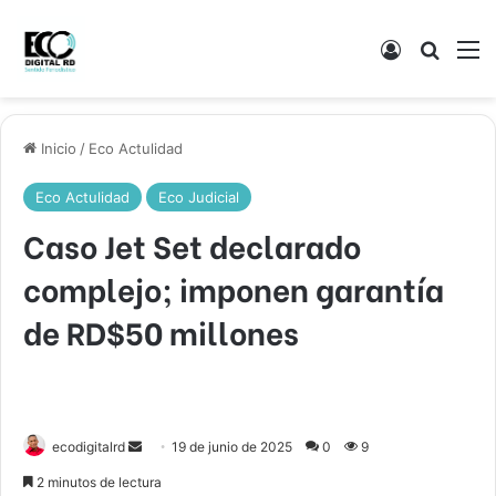
Acceso
Buscar
M
Inicio
/
Eco Actulidad
Eco Actulidad
Eco Judicial
Caso Jet Set declarado
complejo; imponen garantía
de RD$50 millones
Send
ecodigitalrd
19 de junio de 2025
0
9
an
2 minutos de lectura