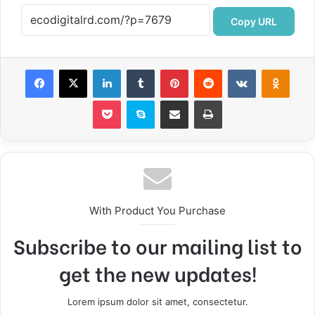
Copy URL
Facebook
X
LinkedIn
Tumblr
Pinterest
Reddit
VKontakte
Odnok
Pocket
Skype
Compartir por correo electrónico
Imprimir
With Product You Purchase
Subscribe to our mailing list to
get the new updates!
Lorem ipsum dolor sit amet, consectetur.