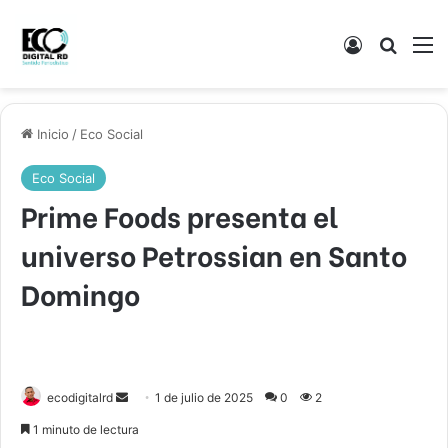
Acceso
Buscar
M
Inicio
/
Eco Social
Eco Social
Prime Foods presenta el
universo Petrossian en Santo
Domingo
Send
ecodigitalrd
1 de julio de 2025
0
2
an
1 minuto de lectura
email