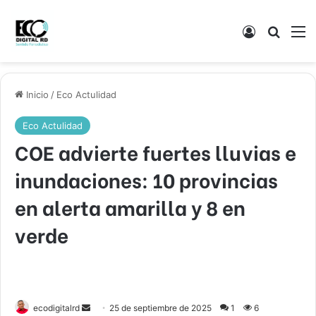
Acceso
Buscar
M
Inicio
/
Eco Actulidad
Eco Actulidad
COE advierte fuertes lluvias e
inundaciones: 10 provincias
en alerta amarilla y 8 en
verde
Send
ecodigitalrd
25 de septiembre de 2025
1
6