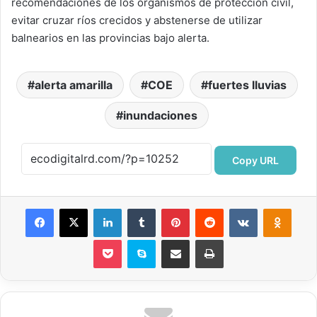
recomendaciones de los organismos de protección civil,
evitar cruzar ríos crecidos y abstenerse de utilizar
balnearios en las provincias bajo alerta.
alerta amarilla
COE
fuertes lluvias
inundaciones
Copy URL
Facebook
X
LinkedIn
Tumblr
Pinterest
Reddit
VKontakte
Odnok
Pocket
Skype
Compartir por correo electrónico
Imprimir