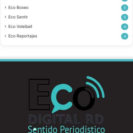
Eco Boxeo
5
Eco Sentir
5
Eco Voleiball
4
Eco Reportajes
4