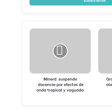
electrónico
Minerd
Gran
suspende
Santo
docencia
Domingo
por
en
efectos
alerta
de
roja:
onda
autorida
tropical
activan
y
planes
Minerd suspende
Gr
vaguada
de
docencia por efectos de
continge
ale
onda tropical y vaguada