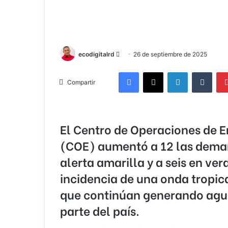
Send
ecodigitalrd
26 de septiembre de 2025
an
Facebook
X
LinkedIn
Tumb
email
Compartir
El Centro de Operaciones de 
(COE) aumentó a 12 las dema
alerta amarilla y a seis en ver
incidencia de una onda tropic
que continúan generando agu
parte del país.