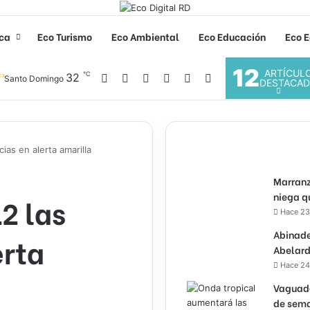
ica
Eco Turismo
Eco Ambiental
Eco Educación
Eco E
12
ARTÍCUL
℃
Facebook
X
YouTube
Instagram
32
Acceso
Buscar por
Santo Domingo
DESTACA
ias en alerta amarilla
Marranz
niega q
2 las
Hace 23
Abinade
erta
Abelard
Hace 24
Vaguada
de sema