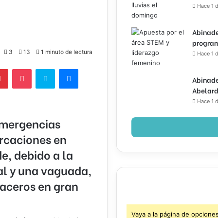
Hace 1 d
Abinade
program
3
13
1 minuto de lectura
Hace 1 d
lr
Pinterest
Pocket
Skype
Messenger
Abinade
Abelard
Hace 1 d
Emergencias
rcaciones en
de, debido a la
al y una vaguada,
aceros en gran
Vaya a la página de opcione