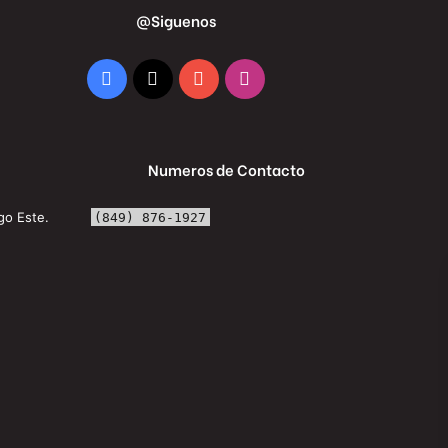
@Siguenos
Facebook
X
YouTube
Instagram
Numeros de Contacto
go Este.
(849) 876-1927