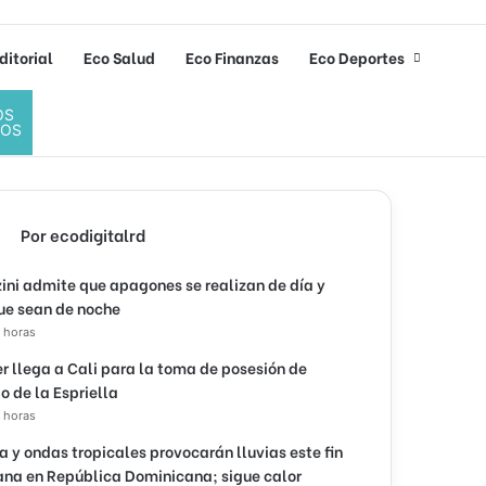
ditorial
Eco Salud
Eco Finanzas
Eco Deportes
OS
DOS
Por ecodigitalrd
ini admite que apagones se realizan de día y
ue sean de noche
 horas
r llega a Cali para la toma de posesión de
o de la Espriella
 horas
 y ondas tropicales provocarán lluvias este fin
na en República Dominicana; sigue calor