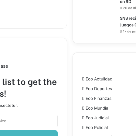
en RD
26 de d
SNS rec
Juegos 
17 de ju
hase
list to get the
Eco Actulidad
Eco Deportes
s!
Eco Finanzas
nsectetur.
Eco Mundial
Eco Judicial
Eco Policial