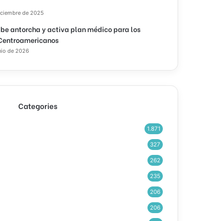
iciembre de 2025
ibe antorcha y activa plan médico para los
Centroamericanos
nio de 2026
Categories
1.871
327
262
235
206
206