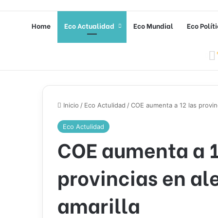
Home
Eco Actualidad
Eco Mundial
Eco Polít
Inicio
/
Eco Actulidad
/
COE aumenta a 12 las provinc
Eco Actulidad
COE aumenta a 1
provincias en al
amarilla