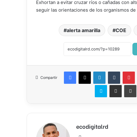
Exhortan a evitar cruzar ríos o cañadas con al
seguir las orientaciones de los organismos de p
alerta amarilla
COE
Facebook
X
LinkedIn
Tumblr
P
Compartir
Skype
Compartir por correo el
ecodigitalrd
Sitio