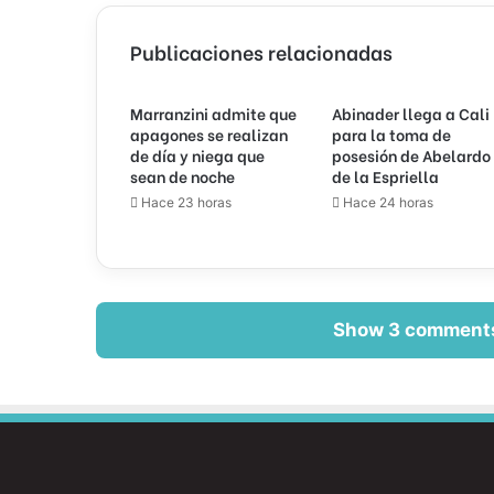
Publicaciones relacionadas
Marranzini admite que
Abinader llega a Cali
apagones se realizan
para la toma de
de día y niega que
posesión de Abelardo
sean de noche
de la Espriella
Hace 23 horas
Hace 24 horas
Show 3 comment