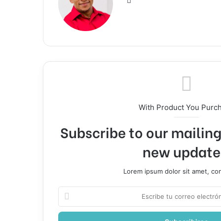
web
With Product You Purc
Subscribe to our mailing 
new update
Lorem ipsum dolor sit amet, co
Escribe
tu
correo