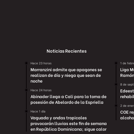
Noticias Recientes
Hace 23 horas
1 de febr
Marranzini admite que apagones se
Liga M
realizan de día y niega que sean de
Ramón
noche
8 de sep
Edeest
Hace 24 horas
Abinader llega a Cali para la toma de
rehabi
posesión de Abelardo de la Espriella
2 de ene
COE re
Hace 1 día
Vaguada y ondas tropicales
alcoho
provocarán lluvias este fin de semana
en República Dominicana; sigue calor