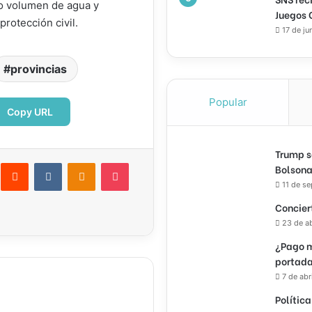
to volumen de agua y
Juegos 
rotección civil.
17 de ju
provincias
Popular
Copy URL
Trump s
interest
Reddit
VKontakte
Odnoklassniki
Pocket
Bolsona
11 de s
ectrónico
Imprimir
Concier
23 de a
¿Pago m
portada
7 de abr
Política