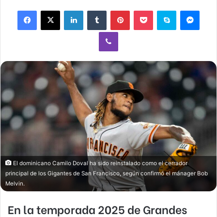
email
Facebook
X
LinkedIn
Tumblr
Pinterest
Pocket
Skype
Mess
Viber
El dominicano Camilo Doval ha sido reinstalado como el cerrador
principal de los Gigantes de San Francisco, según confirmó el mánager Bob
Melvin.
En la temporada 2025 de
Grandes