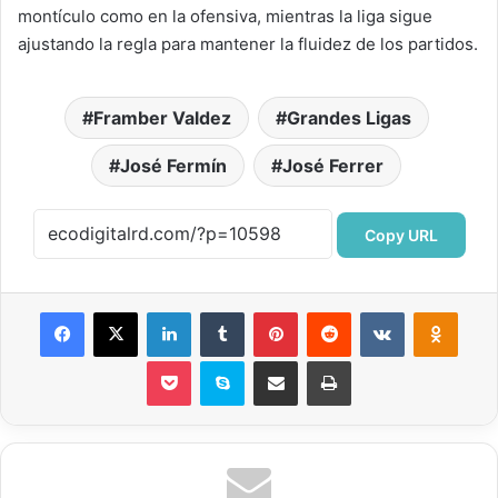
montículo como en la ofensiva, mientras la liga sigue
ajustando la regla para mantener la fluidez de los partidos.
Framber Valdez
Grandes Ligas
José Fermín
José Ferrer
Copy URL
Facebook
X
LinkedIn
Tumblr
Pinterest
Reddit
VKontakte
Odnok
Pocket
Skype
Compartir por correo electrónico
Imprimir