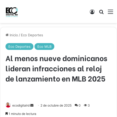
Acceso
Buscar
M
Inicio
/
Eco Deportes
Eco Deportes
Eco MLB
Al menos nueve dominicanos
lideran infracciones al reloj
de lanzamiento en MLB 2025
Send
ecodigitalrd
2 de octubre de 2025
0
3
an
1 minuto de lectura