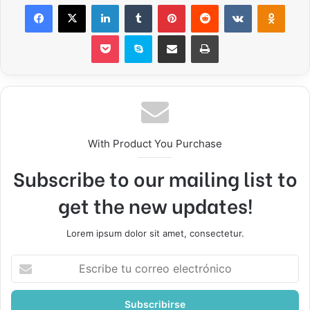
Facebook
X
LinkedIn
Tumblr
Pinterest
Reddit
VKontakte
Odnok
Pocket
Skype
Compartir por correo electrónico
Imprimir
With Product You Purchase
Subscribe to our mailing list to
get the new updates!
Lorem ipsum dolor sit amet, consectetur.
Escribe
tu
correo
electrónico