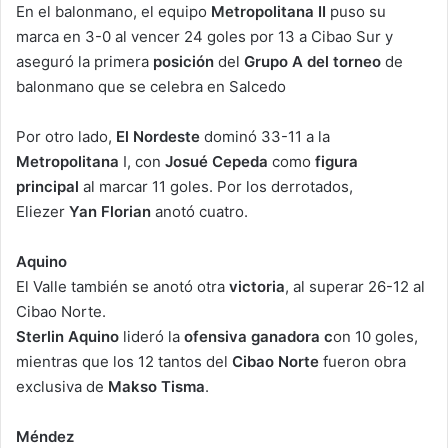
En el balonmano, el equipo
Metropolitana II
puso su
marca en 3-0 al vencer 24 goles por 13 a Cibao Sur y
aseguró la primera
posición
del
Grupo A del torneo
de
balonmano que se celebra en Salcedo
Por otro lado,
El Nordeste
dominó 33-11 a la
Metropolitana
I, con
Josué Cepeda
como
figura
principal
al marcar 11 goles. Por los derrotados,
Eliezer
Yan Florian
anotó cuatro.
Aquino
El Valle también se anotó otra
victoria
, al superar 26-12 al
Cibao Norte.
Sterlin Aquino
lideró la
ofensiva
ganadora c
on 10 goles,
mientras que los 12 tantos del
Cibao Norte
fueron obra
exclusiva de
Makso Tisma
.
Méndez