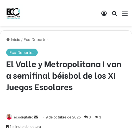
Acceso
Buscar
M
Inicio
/
Eco Deportes
Eco Deportes
El Valle y Metropolitana I van
a semifinal béisbol de los XI
Juegos Escolares
Send
ecodigitalrd
9 de octubre de 2025
0
3
an
1 minuto de lectura
email