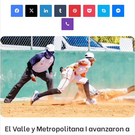
Facebook
X
LinkedIn
Tumblr
Pinterest
Pocket
Skype
Mess
Viber
El Valle y Metropolitana
I avanzaron a