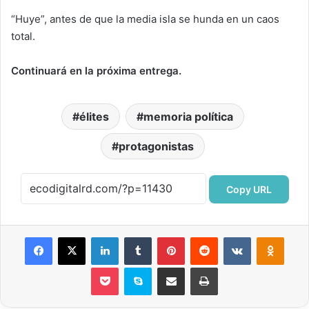
“Huye”, antes de que la media isla se hunda en un caos
total.
Continuará en la próxima entrega.
élites
memoria política
protagonistas
Copy URL
Facebook
X
LinkedIn
Tumblr
Pinterest
Reddit
VKontakte
Odnok
Pocket
Skype
Compartir por correo electrónico
Imprimir