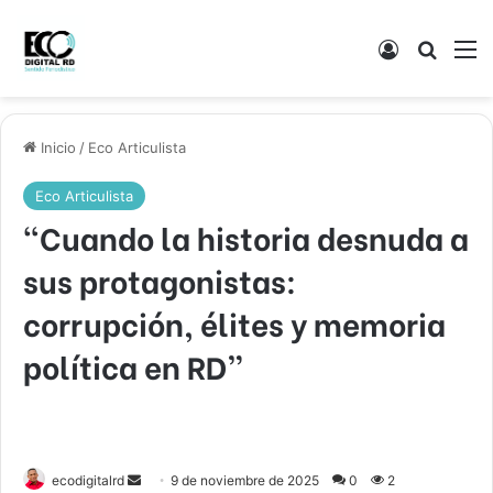
Acceso
Buscar
M
Inicio
/
Eco Articulista
Eco Articulista
“Cuando la historia desnuda a
sus protagonistas:
corrupción, élites y memoria
política en RD”
Send
ecodigitalrd
9 de noviembre de 2025
0
2