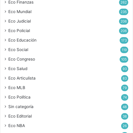
Eco Finanzas
262
Eco Mundial
235
Eco Judicial
206
Eco Policial
206
Eco Educación
173
Eco Social
119
Eco Congreso
105
Eco Salud
93
Eco Articulista
83
Eco MLB
79
Eco Política
74
Sin categoría
48
Eco Editorial
38
Eco NBA
26