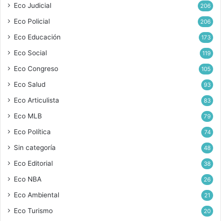
Eco Judicial
206
Eco Policial
206
Eco Educación
173
Eco Social
119
Eco Congreso
105
Eco Salud
93
Eco Articulista
83
Eco MLB
79
Eco Política
74
Sin categoría
48
Eco Editorial
38
Eco NBA
26
Eco Ambiental
21
Eco Turismo
20