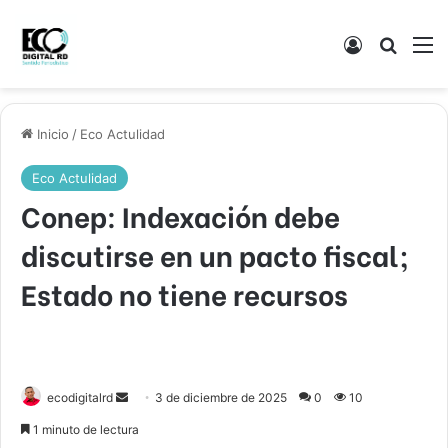
Acceso
Buscar
M
Inicio
/
Eco Actulidad
Eco Actulidad
Conep: Indexación debe
discutirse en un pacto fiscal;
Estado no tiene recursos
Send
ecodigitalrd
3 de diciembre de 2025
0
10
an
1 minuto de lectura
email