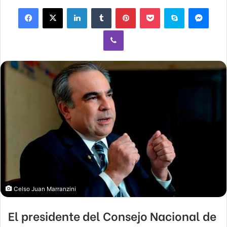
Facebook
X
LinkedIn
Tumblr
Pinterest
Pocket
Skype
Mess
Viber
Celso Juan Marranzini
El presidente del Consejo Nacional de