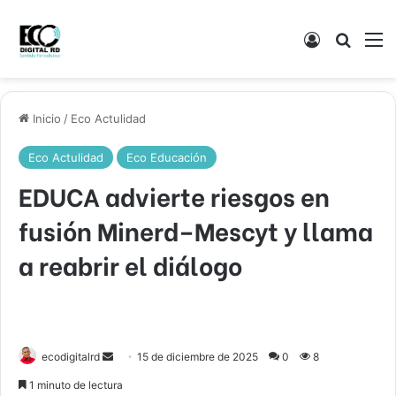
Acceso
Buscar
M
Inicio
/
Eco Actulidad
Eco Actulidad
Eco Educación
EDUCA advierte riesgos en
fusión Minerd–Mescyt y llama
a reabrir el diálogo
Send
ecodigitalrd
15 de diciembre de 2025
0
8
an
1 minuto de lectura