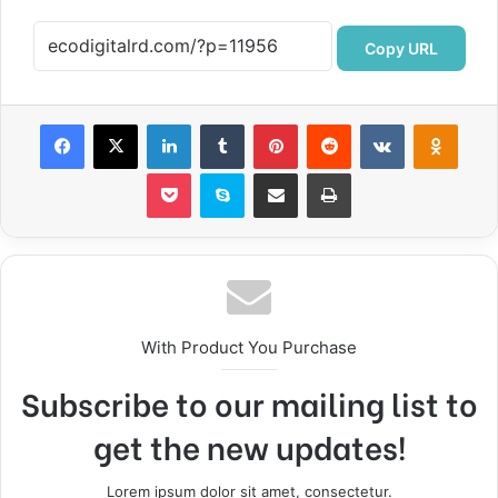
Copy URL
Facebook
X
LinkedIn
Tumblr
Pinterest
Reddit
VKontakte
Odnok
Pocket
Skype
Compartir por correo electrónico
Imprimir
With Product You Purchase
Subscribe to our mailing list to
get the new updates!
Lorem ipsum dolor sit amet, consectetur.