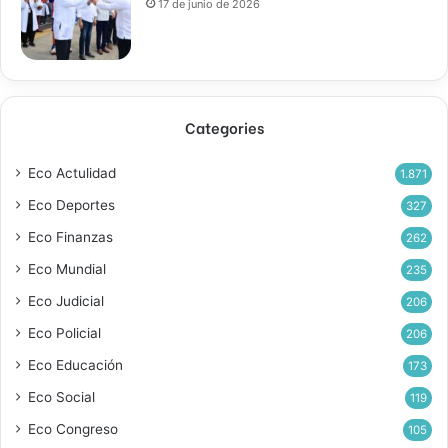
17 de junio de 2026
Categories
Eco Actulidad
1.871
Eco Deportes
327
Eco Finanzas
262
Eco Mundial
235
Eco Judicial
206
Eco Policial
206
Eco Educación
173
Eco Social
119
Eco Congreso
105