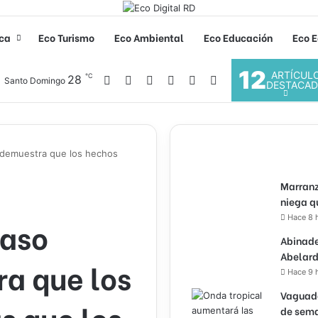
ica
Eco Turismo
Eco Ambiental
Eco Educación
Eco E
12
ARTÍCUL
℃
Facebook
X
YouTube
Instagram
28
Acceso
Buscar por
Santo Domingo
DESTACA
 demuestra que los hechos
Marranz
niega q
Hace 8 
caso
Abinade
Abelard
a que los
Hace 9 
Vaguada
s que los
de sema