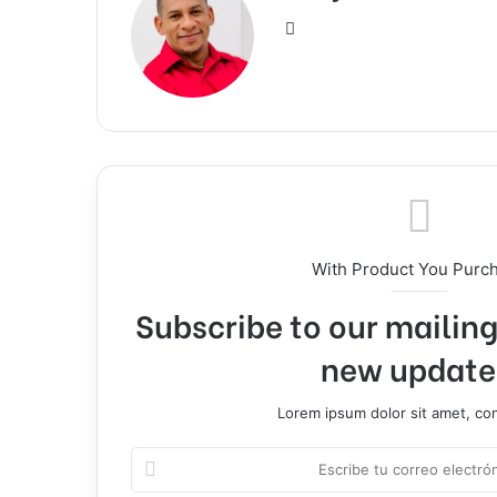
Sitio
web
With Product You Purc
Subscribe to our mailing 
new update
Lorem ipsum dolor sit amet, co
Escribe
tu