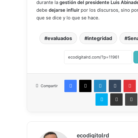
durante la
gestión del presidente Luis Abinade
debe
dejarse influir
por los discursos, sino po
que se dice y lo que se hace.
evaluados
integridad
Sen
Facebook
X
LinkedIn
Tumblr
P
Compartir
Skype
Compartir por correo el
ecodigitalrd