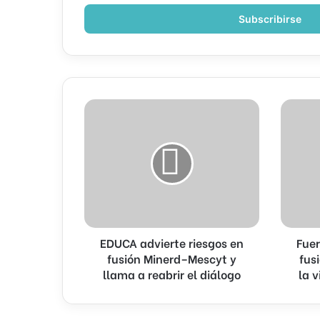
correo
electrónico
EDUCA
Fuerza
advierte
del
riesgos
Pueblo
en
rechaza
fusión
fusión
Minerd–
MINERD
Mescyt
MESCyT
y
y
llama
la
EDUCA advierte riesgos en
Fuer
a
vincula
reabrir
fusión Minerd–Mescyt y
al
fus
el
caso
llama a reabrir el diálogo
la 
diálogo
Senasa