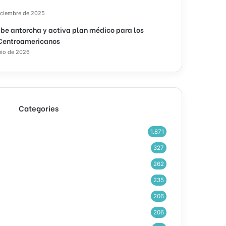
iciembre de 2025
ibe antorcha y activa plan médico para los
Centroamericanos
nio de 2026
Categories
1.871
327
262
235
206
206