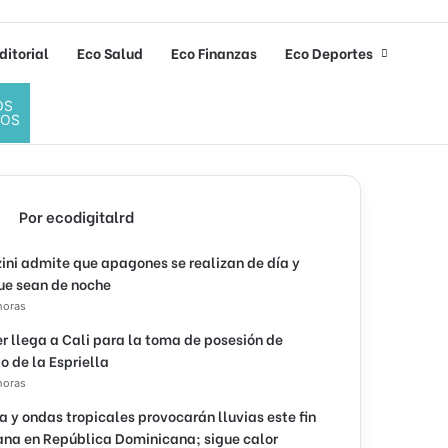
ditorial
Eco Salud
Eco Finanzas
Eco Deportes
OS
DOS
Por ecodigitalrd
ini admite que apagones se realizan de día y
ue sean de noche
horas
r llega a Cali para la toma de posesión de
o de la Espriella
horas
 y ondas tropicales provocarán lluvias este fin
na en República Dominicana; sigue calor