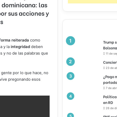
 dominicana: las
or sus acciones y
os
forma reiterada
como
Trump s
ia y la
integridad
deben
Bolsona
s y no de las palabras que
11 de s
Concier
23 de a
 gente por lo que hace, no
¿Pago m
o vive pregonando esos
portada
7 de abr
Política
en RD
26 de d
SNS rec