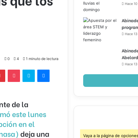
Hace 10
Abinade
program
Hace 13
Abinade
Abelard
0
4
1 minuto de lectura
Hace 13
lr
Pinterest
Pocket
Skype
Messenger
nte de la
rmó este lunes
pción en el
enasa)
deja
una
Vaya a la página de opcione