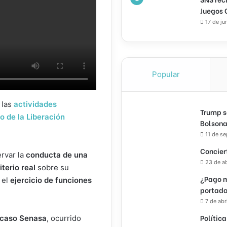
Juegos 
17 de ju
Popular
 las
actividades
Trump s
o de la Liberación
Bolsona
11 de s
Concier
rvar la
conducta de una
23 de a
iterio real
sobre su
¿Pago m
 el
ejercicio de funciones
portada
7 de abr
Política
caso Senasa
, ocurrido