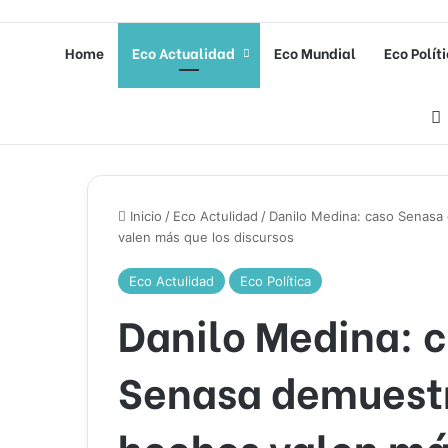
Home
Eco Actualidad
Eco Mundial
Eco Polít
Inicio
/
Eco Actulidad
/
Danilo Medina: caso Senasa
valen más que los discursos
Eco Actulidad
Eco Política
Danilo Medina: 
Senasa demuestr
hechos valen má