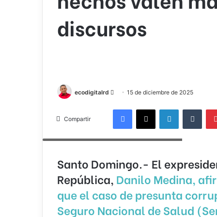
discursos
Send
ecodigitalrd
15 de diciembre de 2025
an
Facebook
X
LinkedIn
Tumb
email
Compartir
El expresidente de la República, Danilo Medina
Santo Domingo.- El expreside
República,
Danilo Medina, afi
que el caso de presunta corru
Seguro Nacional de Salud (S