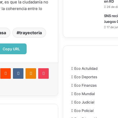
en RD
r,
es que la ciudadanía no
26 de d
r la coherencia entre lo
SNS rec
Juegos 
17 de ju
asa
trayectoria
Copy URL
interest
Reddit
VKontakte
Odnoklassniki
Pocket
Eco Actulidad
Eco Deportes
ectrónico
Imprimir
Eco Finanzas
Eco Mundial
Eco Judicial
Eco Policial