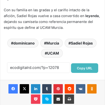
Con su familia en las gradas y el cariño intacto de la
afición, Sadiel Rojas vuelve a casa convertido en
leyenda
,
dejando su camiseta como referencia permanente del
espíritu que define al UCAM Murcia.
dominicano
Murcia
Sadiel Rojas
UCAM
Copy URL
Facebook
X
LinkedIn
Tumblr
Pinterest
Reddit
VKontakte
Odnok
Pocket
Skype
Compartir por correo electrónico
Imprimir