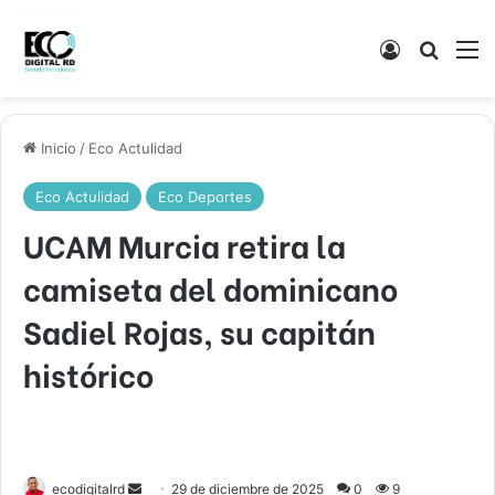
Acceso
Buscar
M
Inicio
/
Eco Actulidad
Eco Actulidad
Eco Deportes
UCAM Murcia retira la
camiseta del dominicano
Sadiel Rojas, su capitán
histórico
Send
ecodigitalrd
29 de diciembre de 2025
0
9