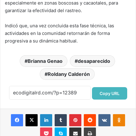
especialmente en zonas boscosas y cacaotales, para
garantizar la efectividad del rastreo.
Indicó que, una vez concluida esta fase técnica, las
actividades en la comunidad retornarán de forma
progresiva a su dinámica habitual.
Brianna Genao
desaparecido
Roldany Calderón
Copy URL
Facebook
X
LinkedIn
Tumblr
Pinterest
Reddit
VKontakte
Odnok
Pocket
Skype
Compartir por correo electrónico
Imprimir