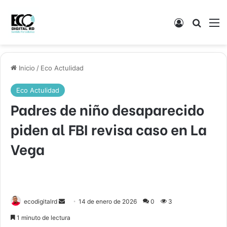
Acceso
Buscar
M
Inicio
/
Eco Actulidad
Eco Actulidad
Padres de niño desaparecido
piden al FBI revisa caso en La
Vega
Send
ecodigitalrd
14 de enero de 2026
0
3
an
1 minuto de lectura
email