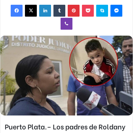
Facebook
X
LinkedIn
Tumblr
Pinterest
Pocket
Skype
Mess
Viber
Puerto Plata.–
Los padres de
Roldany