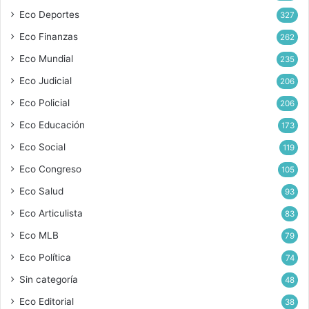
Eco Deportes
327
Eco Finanzas
262
Eco Mundial
235
Eco Judicial
206
Eco Policial
206
Eco Educación
173
Eco Social
119
Eco Congreso
105
Eco Salud
93
Eco Articulista
83
Eco MLB
79
Eco Política
74
Sin categoría
48
Eco Editorial
38