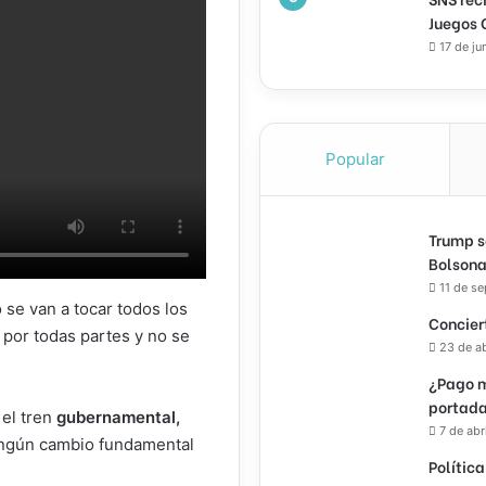
Juegos 
17 de ju
Popular
Trump s
Bolsona
11 de s
se van a tocar todos los
Concier
por todas partes y no se
23 de a
¿Pago m
portada
 el tren
gubernamental,
7 de abr
ngún cambio fundamental
Política