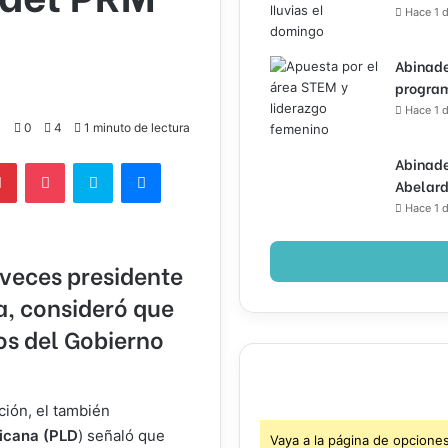
Hace 1 d
Abinade
program
Hace 1 d
0
4
1 minuto de lectura
Abinade
lr
Pinterest
Pocket
Skype
Messenger
Abelard
Hace 1 d
 veces presidente
a, consideró que
os del Gobierno
ación, el también
icana (PLD
) señaló que
Vaya a la página de opcione