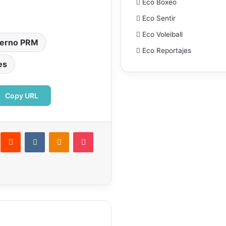
Eco Boxeo
Eco Sentir
Eco Voleiball
ierno PRM
Eco Reportajes
es
Copy URL
interest
Reddit
VKontakte
Odnoklassniki
Pocket
ectrónico
Imprimir