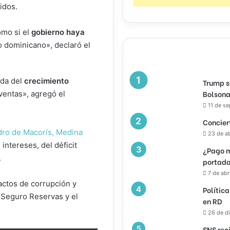
idos.
omo si el
gobierno haya
o dominicano», declaró el
ída del
crecimiento
Trump s
Bolsona
ventas», agregó el
11 de s
Concier
ro de Macorís, Medina
23 de a
intereses, del déficit
¿Pago m
.
portada
7 de abr
actos de corrupción y
Política
 Seguro Reservas y el
en RD
26 de d
SNS rec