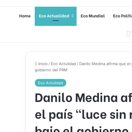
Home
Eco Actualidad
Eco Mundial
Eco Polít
Inicio
/
Eco Actulidad
/
Danilo Medina afirma que el 
gobierno del PRM
Eco Actulidad
Danilo Medina a
el país “luce si
bajo el gobierno