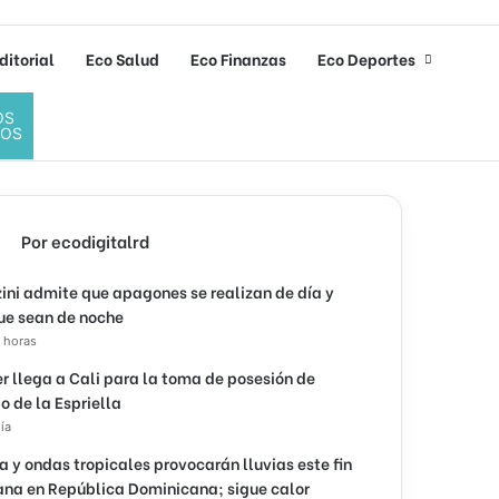
ditorial
Eco Salud
Eco Finanzas
Eco Deportes
OS
DOS
Por ecodigitalrd
ini admite que apagones se realizan de día y
ue sean de noche
 horas
r llega a Cali para la toma de posesión de
o de la Espriella
ía
 y ondas tropicales provocarán lluvias este fin
na en República Dominicana; sigue calor