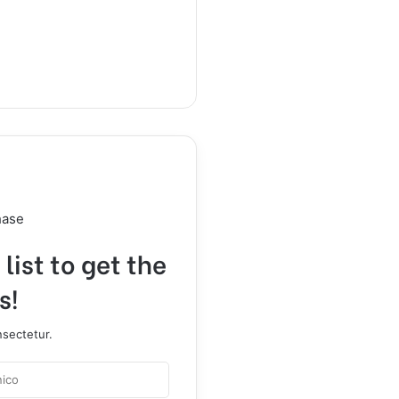
hase
list to get the
s!
nsectetur.