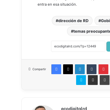
entra en esa situación.
dirección de RD
Gob
temas preocupant
Facebook
X
LinkedIn
Tumblr
P
Compartir
Skype
Compartir por correo el
ecodigitalrd