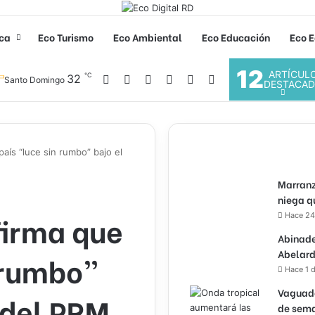
ica
Eco Turismo
Eco Ambiental
Eco Educación
Eco E
12
ARTÍCUL
℃
Facebook
X
YouTube
Instagram
32
Acceso
Buscar por
Santo Domingo
DESTACA
país “luce sin rumbo” bajo el
Marranz
niega q
firma que
Hace 24
Abinade
Abelard
n rumbo”
Hace 1 d
Vaguada
 del PRM
de sema