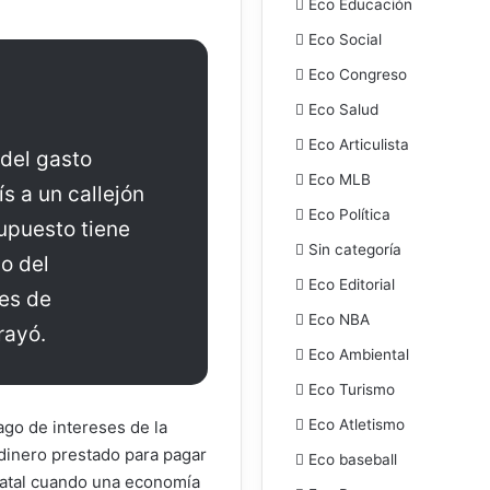
Eco Educación
Eco Social
Eco Congreso
Eco Salud
Eco Articulista
del gasto
Eco MLB
ís a un callejón
Eco Política
supuesto tiene
Sin categoría
o del
Eco Editorial
es de
Eco NBA
rayó.
Eco Ambiental
Eco Turismo
Eco Atletismo
ago de intereses de la
dinero prestado para pagar
Eco baseball
 fatal cuando una economía