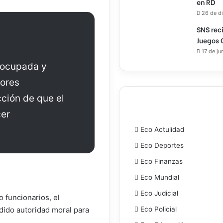
en RD
26 de d
SNS rec
Juegos 
17 de ju
eocupada y
tores
ción de que el
er
Eco Actulidad
Eco Deportes
Eco Finanzas
Eco Mundial
Eco Judicial
o funcionarios, el
dido autoridad moral para
Eco Policial