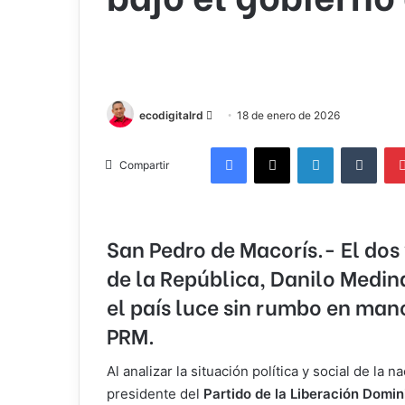
Send
ecodigitalrd
18 de enero de 2026
an
Facebook
X
LinkedIn
Tumb
email
Compartir
San Pedro de Macorís.-
El dos
de la República, Danilo Medin
el país luce sin rumbo en man
PRM.
Al analizar la situación política y social de la n
presidente del
Partido de la Liberación
Domin