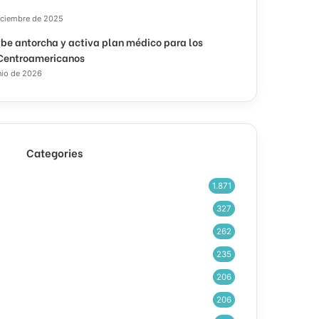
iciembre de 2025
ibe antorcha y activa plan médico para los
Centroamericanos
nio de 2026
Categories
1.871
327
262
235
206
206