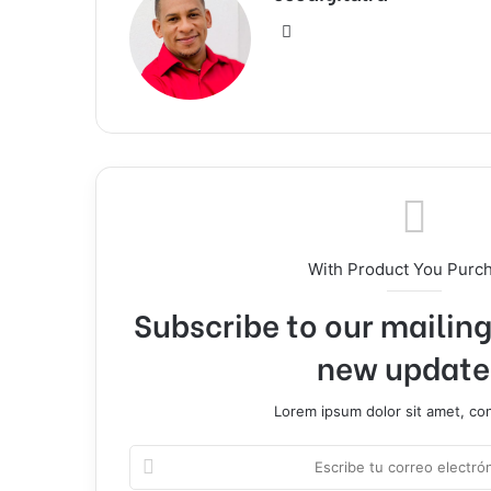
Sitio
web
With Product You Purc
Subscribe to our mailing 
new update
Lorem ipsum dolor sit amet, co
Escribe
tu