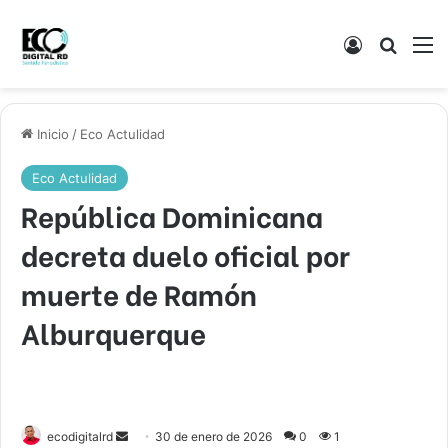
Acceso
Buscar
M
Inicio
/
Eco Actulidad
Eco Actulidad
República Dominicana
decreta duelo oficial por
muerte de Ramón
Alburquerque
Send
ecodigitalrd
30 de enero de 2026
0
1