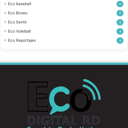
Eco baseball
11
Eco Boxeo
5
Eco Sentir
5
Eco Voleiball
4
Eco Reportajes
4