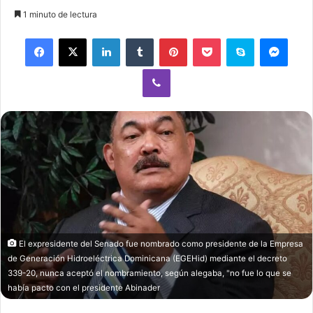
an
1 minuto de lectura
email
Facebook
X
LinkedIn
Tumblr
Pinterest
Pocket
Skype
Mess
Viber
El expresidente del Senado fue nombrado como presidente de la Empresa
de Generación Hidroeléctrica Dominicana (EGEHid) mediante el decreto
339-20, nunca aceptó el nombramiento, según alegaba, "no fue lo que se
había pacto con el presidente Abinader