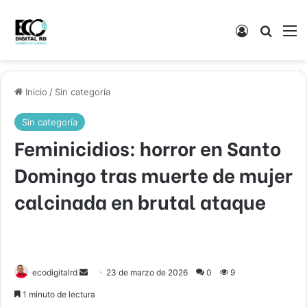
Acceso
Buscar
M
Inicio
/
Sin categoría
Sin categoría
Feminicidios: horror en Santo
Domingo tras muerte de mujer
calcinada en brutal ataque
Send
ecodigitalrd
23 de marzo de 2026
0
9
an
1 minuto de lectura
email