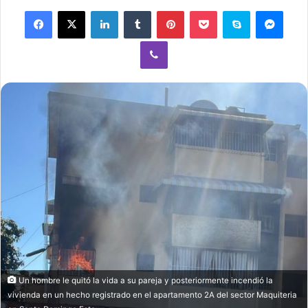
Facebook
X
LinkedIn
Tumblr
Pinterest
Pocket
Skype
Mess
Viber
Un hombre le quitó la vida a su pareja y posteriormente incendió la
vivienda en un hecho registrado en el apartamento 2A del sector Maquiteria