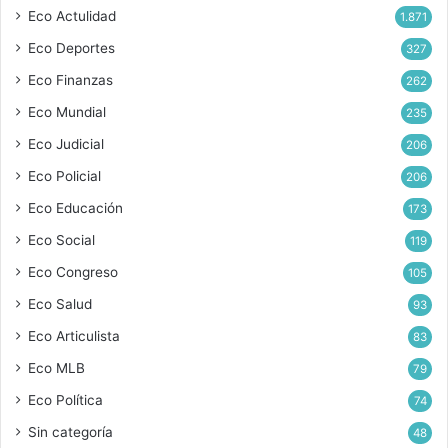
Eco Actulidad
1.871
Eco Deportes
327
Eco Finanzas
262
Eco Mundial
235
Eco Judicial
206
Eco Policial
206
Eco Educación
173
Eco Social
119
Eco Congreso
105
Eco Salud
93
Eco Articulista
83
Eco MLB
79
Eco Política
74
Sin categoría
48