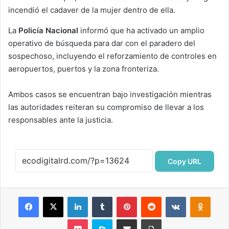
incendió el cadaver de la mujer dentro de ella.
La
Policía Nacional
informó que ha activado un amplio
operativo de búsqueda para dar con el paradero del
sospechoso, incluyendo el reforzamiento de controles en
aeropuertos, puertos y la zona fronteriza.
Ambos casos se encuentran bajo investigación mientras
las autoridades reiteran su compromiso de llevar a los
responsables ante la justicia.
Copy URL
Facebook
X
LinkedIn
Tumblr
Pinterest
Reddit
VKontakte
Odnok
Pocket
Skype
Compartir por correo electrónico
Imprimir