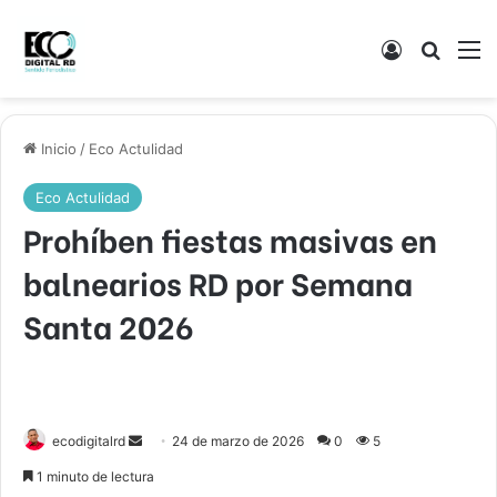
Acceso
Buscar
M
Inicio
/
Eco Actulidad
Eco Actulidad
Prohíben fiestas masivas en
balnearios RD por Semana
Santa 2026
Send
ecodigitalrd
24 de marzo de 2026
0
5
an
1 minuto de lectura
email