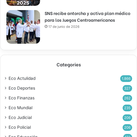
SNS recibe antorcha y activa plan médico
para los Juegos Centroamericanos
17 de junio de 2026
Categories
Eco Actulidad
1.866
Eco Deportes
327
Eco Finanzas
262
Eco Mundial
235
Eco Judicial
206
Eco Policial
206
Eco Educación