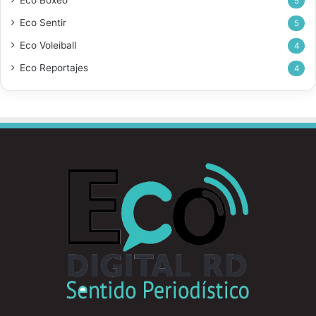
5
Eco Sentir
5
Eco Voleiball
4
Eco Reportajes
4