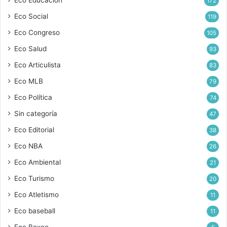
172
Eco Social
119
Eco Congreso
105
Eco Salud
93
Eco Articulista
83
Eco MLB
79
Eco Política
74
Sin categoría
47
Eco Editorial
38
Eco NBA
26
Eco Ambiental
21
Eco Turismo
20
Eco Atletismo
11
Eco baseball
11
Eco Boxeo