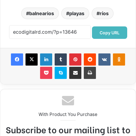
balnearios
playas
ríos
Copy URL
Facebook
X
LinkedIn
Tumblr
Pinterest
Reddit
VKontakte
Odnok
Pocket
Skype
Compartir por correo electrónico
Imprimir
With Product You Purchase
Subscribe to our mailing list to