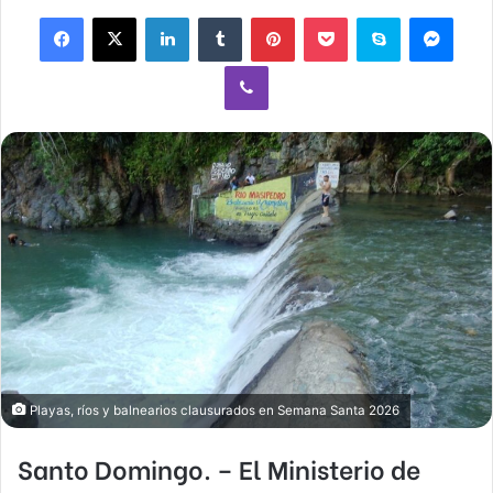
Facebook
X
LinkedIn
Tumblr
Pinterest
Pocket
Skype
Mess
Viber
Playas, ríos y balnearios clausurados en Semana Santa 2026
Santo Domingo.
– El Ministerio de