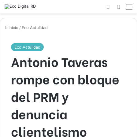
Acceso
Buscar
M
Inicio
/
Eco Actulidad
Eco Actulidad
Antonio Taveras
rompe con bloque
del PRM y
denuncia
clientelismo