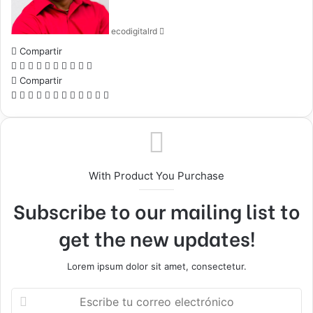
ecodigitalrd
Compartir
Facebook
X
LinkedIn
Tumblr
Pinterest
Pocket
Skype
Messenger
Messenger
Viber
Compartir
Facebook
X
LinkedIn
Tumblr
Pinterest
Reddit
VKontakte
Odnoklassniki
Pocket
Skype
Compartir
Imprimir
por
correo
electrónico
With Product You Purchase
Subscribe to our mailing list to
get the new updates!
Lorem ipsum dolor sit amet, consectetur.
Escribe
tu