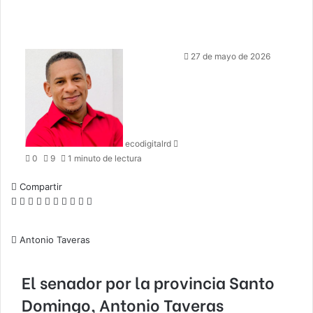
Send
27 de mayo de 2026
an
email
ecodigitalrd
0
9
1 minuto de lectura
Compartir
Facebook
X
LinkedIn
Tumblr
Pinterest
Pocket
Skype
Messenger
Messenger
Viber
Antonio Taveras
El senador por la provincia Santo
Domingo, Antonio
Taveras