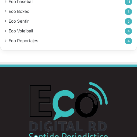
Eco baseball
11
Eco Boxeo
5
Eco Sentir
5
Eco Voleiball
4
Eco Reportajes
4