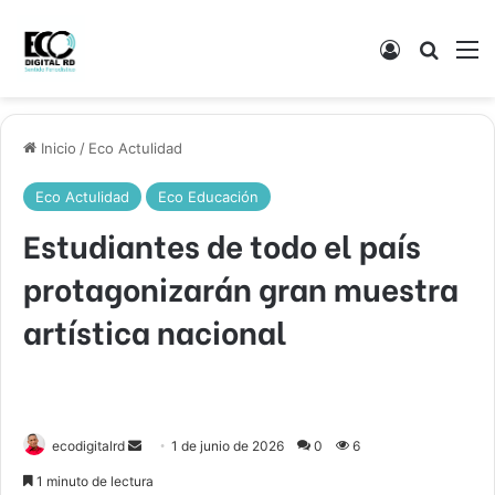
Acceso
Buscar
M
Inicio
/
Eco Actulidad
Eco Actulidad
Eco Educación
Estudiantes de todo el país
protagonizarán gran muestra
artística nacional
Send
ecodigitalrd
1 de junio de 2026
0
6
an
1 minuto de lectura