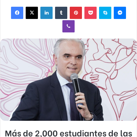
email
Facebook
X
LinkedIn
Tumblr
Pinterest
Pocket
Skype
Mess
Viber
Más de 2,000 estudiantes de las