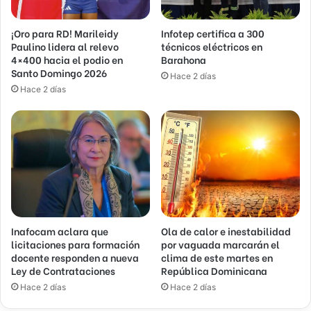
¡Oro para RD! Marileidy
Infotep certifica a 300
Paulino lidera al relevo
técnicos eléctricos en
4×400 hacia el podio en
Barahona
Santo Domingo 2026
Hace 2 días
Hace 2 días
Inafocam aclara que
Ola de calor e inestabilidad
licitaciones para formación
por vaguada marcarán el
docente responden a nueva
clima de este martes en
Ley de Contrataciones
República Dominicana
Hace 2 días
Hace 2 días