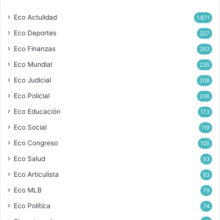
Eco Actulidad
1.871
Eco Deportes
327
Eco Finanzas
262
Eco Mundial
235
Eco Judicial
206
Eco Policial
206
Eco Educación
173
Eco Social
119
Eco Congreso
105
Eco Salud
93
Eco Articulista
83
Eco MLB
79
Eco Política
74