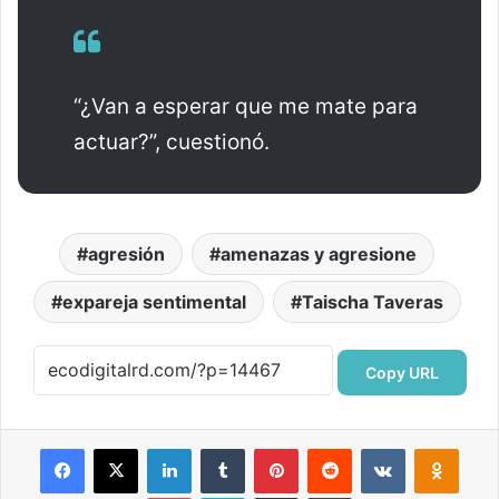
“¿Van a esperar que me mate para
actuar?”, cuestionó.
agresión
amenazas y agresione
expareja sentimental
Taischa Taveras
Copy URL
Facebook
X
LinkedIn
Tumblr
Pinterest
Reddit
VKontakte
Odnok
Pocket
Skype
Compartir por correo electrónico
Imprimir