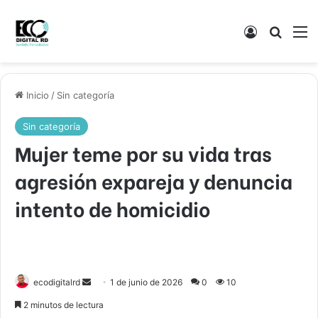
Acceso
Buscar
M
Inicio
/
Sin categoría
Sin categoría
Mujer teme por su vida tras
agresión expareja y denuncia
intento de homicidio
Send
ecodigitalrd
1 de junio de 2026
0
10
an
2 minutos de lectura
email