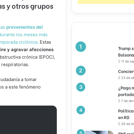
s y otros grupos
las
provenientes del
durante los meses más
temporada ciclónica.
Estas
Trump s
aire y agravar afecciones
Bolsona
bstructiva crónica (EPOC),
11 de s
respiratorias.
Concier
23 de a
 ciudadanía a tomar
dos a este fenómeno
¿Pago m
portada
7 de abr
Política
en RD
26 de d
SNS rec