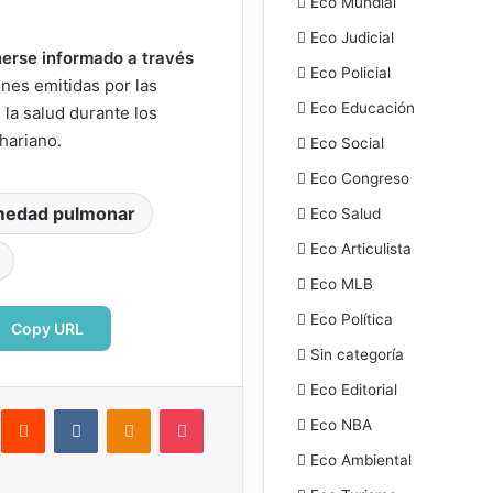
Eco Mundial
Eco Judicial
erse informado a través
Eco Policial
ones emitidas por las
Eco Educación
la salud durante los
hariano.
Eco Social
Eco Congreso
medad pulmonar
Eco Salud
Eco Articulista
Eco MLB
Eco Política
Copy URL
Sin categoría
Eco Editorial
interest
Reddit
VKontakte
Odnoklassniki
Pocket
Eco NBA
ectrónico
Imprimir
Eco Ambiental