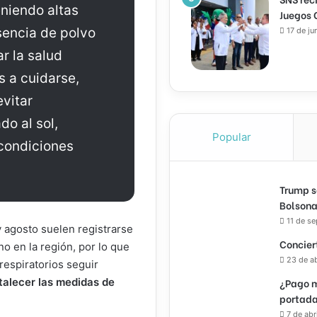
niendo altas
Juegos 
encia de polvo
17 de ju
r la salud
s a cuidarse,
vitar
o al sol,
Popular
condiciones
Trump s
Bolsona
11 de s
 agosto suelen registrarse
Concier
o en la región, por lo que
23 de a
espiratorios seguir
talecer las medidas de
¿Pago m
portada
7 de abr