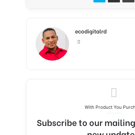
ecodigitalrd
Sitio
web
With Product You Purc
Subscribe to our mailing 
new update