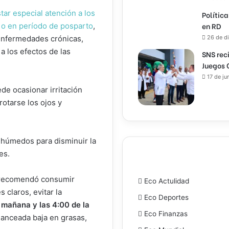
ar especial atención a los
Política
en RD
 o en período de posparto
,
enfermedades crónicas,
26 de d
a los efectos de las
SNS rec
Juegos 
17 de ju
de ocasionar irritación
rotarse los ojos y
 húmedos para disminuir la
es.
n recomendó consumir
Eco Actulidad
 claros, evitar la
Eco Deportes
a mañana y las 4:00 de la
Eco Finanzas
anceada baja en grasas,