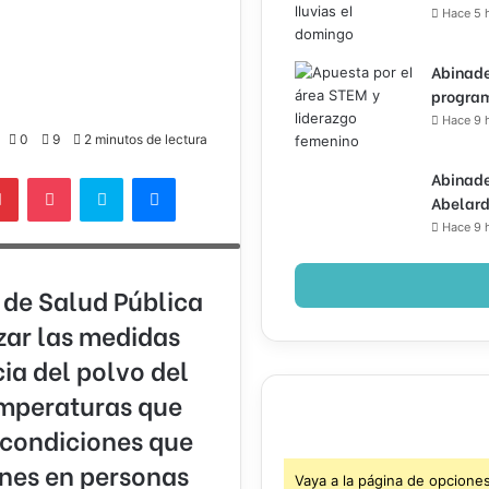
Hace 5 
Abinade
program
Hace 9 
0
9
2 minutos de lectura
Abinade
lr
Pinterest
Pocket
Skype
Messenger
Abelard
lación a adoptar medidas preventivas
Hace 9 
 que afectan al país.
 de Salud Pública
zar las medidas
ia del polvo del
emperaturas que
, condiciones que
nes en personas
Vaya a la página de opcione