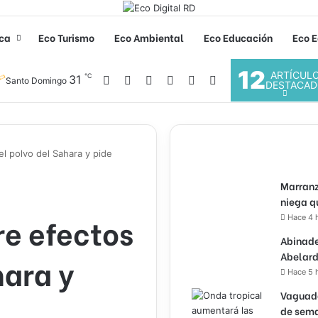
ica
Eco Turismo
Eco Ambiental
Eco Educación
Eco E
12
ARTÍCUL
℃
Facebook
X
YouTube
Instagram
31
Acceso
Buscar por
Santo Domingo
DESTACAD
el polvo del Sahara y pide
Marranz
niega q
re efectos
Hace 4 
Abinade
Abelard
hara y
Hace 5 
Vaguada
de sema