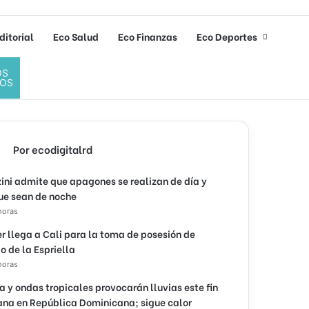
ditorial
Eco Salud
Eco Finanzas
Eco Deportes
OS
OS
Por ecodigitalrd
ini admite que apagones se realizan de día y
ue sean de noche
horas
r llega a Cali para la toma de posesión de
o de la Espriella
horas
 y ondas tropicales provocarán lluvias este fin
na en República Dominicana; sigue calor