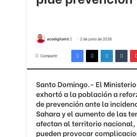
Send
ecodigitalrd
2 de junio de 2026
an
Facebook
X
LinkedIn
Tumb
email
Compartir
El ministro de Salud Pública, Víctor Atallah, exhortó a la pob
ante la presencia del polvo del Sahara y las altas temperaturas
Santo Domingo.- El Ministerio
exhortó a la población a refor
de prevención ante la incidenc
Sahara y el aumento de las t
afectan al territorio nacional
pueden provocar complicacio