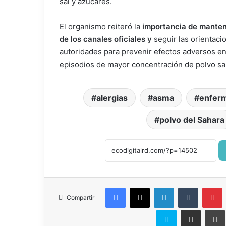
sal y azúcares.
El organismo reiteró la
importancia de manten
de los canales oficiales y
seguir las orientaci
autoridades para prevenir efectos adversos en 
episodios de mayor concentración de polvo sa
alergias
asma
enfer
polvo del Sahara
Facebook
X
LinkedIn
Tumblr
P
Compartir
Skype
Compartir por correo el