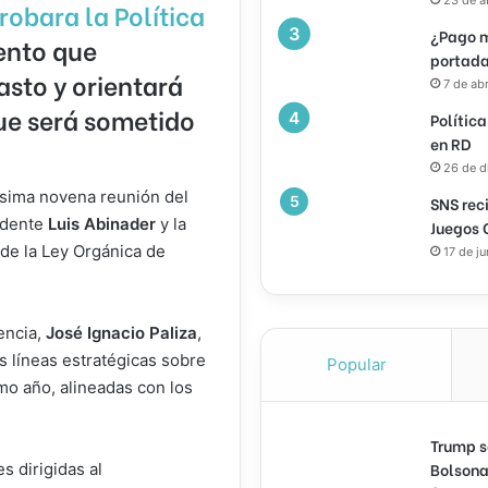
robara la
Política
¿Pago m
ento que
portada
asto y orientará
7 de ab
ue será sometido
Política
en RD
26 de d
ésima novena reunión del
SNS rec
idente
Luis Abinader
y la
Juegos 
 de la Ley Orgánica de
17 de j
dencia,
José Ignacio Paliza
,
as líneas estratégicas sobre
Popular
mo año, alineadas con los
Trump s
Bolsona
s dirigidas al