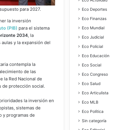
esupuesto para 2027.
Eco Deportes
Eco Finanzas
er la inversión
uto (PIB)
para el sistema
Eco Mundial
orizonte 2034
, la
Eco Judicial
 aulas y la expansión del
Eco Policial
Eco Educación
taria contempla la
Eco Social
alecimiento de las
Eco Congreso
de la Red Nacional de
Eco Salud
 de protección social.
Eco Articulista
prioridades la inversión en
Eco MLB
opistas, sistemas de
Eco Política
o y programas de
Sin categoría
Eco Editorial