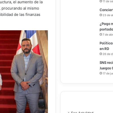
11 de s
ructura, el aumento de la
al, procurando al mismo
Concier
ibilidad de las finanzas
23 de a
¿Pago m
portada
7 de ab
Política
en RD
26 de d
SNS rec
Juegos 
17 de j
Eco Actulidad