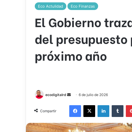
Eco Actulidad
Eco Finanzas
El Gobierno traza
del presupuesto 
próximo año
Send
ecodigitalrd
6 de julio de 2026
an
Facebook
X
LinkedIn
Tumb
email
Compartir