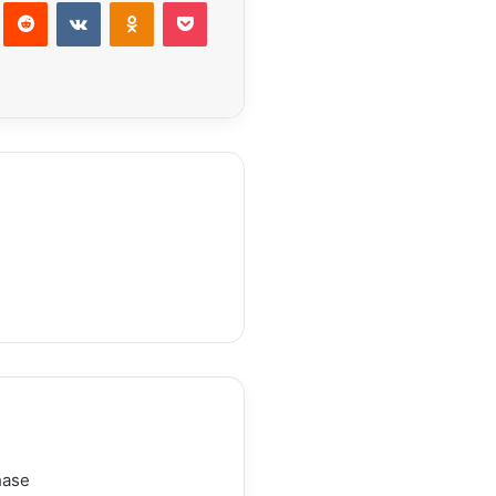
Pinterest
Reddit
VKontakte
Odnoklassniki
Pocket
ectrónico
Imprimir
hase