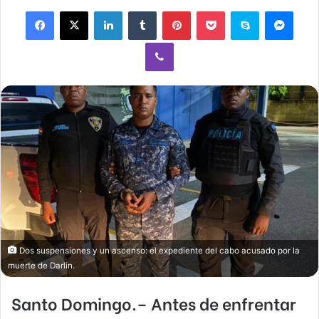
Facebook
X
LinkedIn
Tumblr
Pinterest
Pocket
Skype
Mess
Viber
Dos suspensiones y un ascenso: el expediente del cabo acusado por la
muerte de Darlin.
Santo Domingo.–
Antes de enfrentar