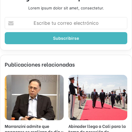
Lorem ipsum dolor sit amet, consectetur.
Escribe
tu
correo
electrónico
Publicaciones relacionadas
Marranzini admite que
Abinader llega a Cali para la
apagones se realizan de día y
toma de posesión de