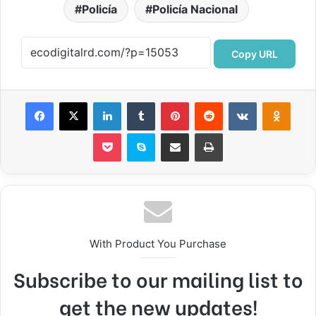
Policía
Policía Nacional
Copy URL
Facebook
X
LinkedIn
Tumblr
Pinterest
Reddit
VKontakte
Odnok
Pocket
Skype
Compartir por correo electrónico
Imprimir
With Product You Purchase
Subscribe to our mailing list to
get the new updates!