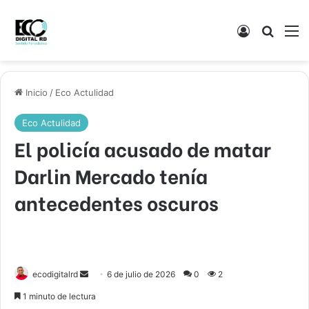
Acceso
Buscar
M
Inicio
/
Eco Actulidad
Eco Actulidad
El policía acusado de matar
Darlin Mercado tenía
antecedentes oscuros
Send
ecodigitalrd
6 de julio de 2026
0
2
an
1 minuto de lectura
email