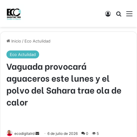
Acceso
Buscar
M
Inicio
/
Eco Actulidad
Eco Actulidad
Vaguada provocará
aguaceros este lunes y el
polvo del Sahara trae ola de
calor
Send
ecodigitalrd
6 de julio de 2026
0
5