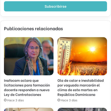
correo
electrónico
Publicaciones relacionadas
Inafocam aclara que
Ola de calor e inestabilidad
licitaciones para formación
por vaguada marcarán el
docente responden a nueva
clima de este martes en
Ley de Contrataciones
República Dominicana
Hace 3 días
Hace 3 días