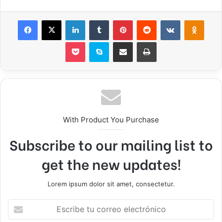
Facebook
X
LinkedIn
Tumblr
Pinterest
Reddit
VKontakte
Odnok
Pocket
Skype
Compartir por correo electrónico
Imprimir
With Product You Purchase
Subscribe to our mailing list to
get the new updates!
Lorem ipsum dolor sit amet, consectetur.
Escribe
tu