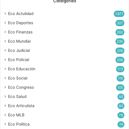
Categories
Eco Actulidad
1.871
Eco Deportes
327
Eco Finanzas
262
Eco Mundial
235
Eco Judicial
206
Eco Policial
206
Eco Educación
173
Eco Social
119
Eco Congreso
105
Eco Salud
93
Eco Articulista
83
Eco MLB
79
Eco Política
74