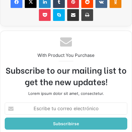
Pocket
Skype
Compartir por correo electrónico
Imprimir
With Product You Purchase
Subscribe to our mailing list to
get the new updates!
Lorem ipsum dolor sit amet, consectetur.
Escribe
tu
correo
electrónico