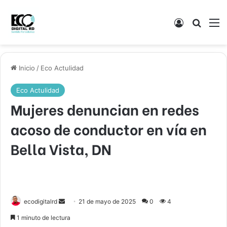
Acceso
Buscar
M
Inicio
/
Eco Actulidad
Eco Actulidad
Mujeres denuncian en redes
acoso de conductor en vía en
Bella Vista, DN
Send
ecodigitalrd
21 de mayo de 2025
0
4
an
1 minuto de lectura
email