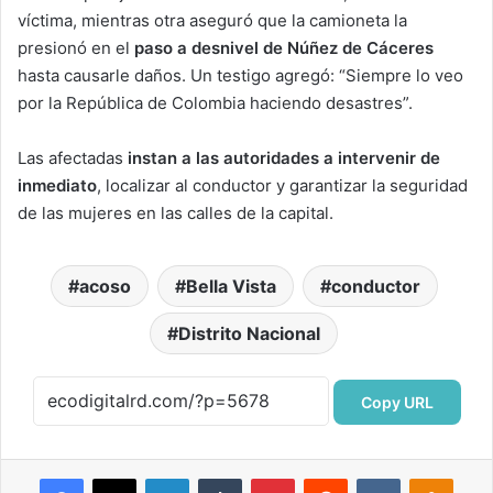
víctima, mientras otra aseguró que la camioneta la
presionó en el
paso a desnivel de Núñez de Cáceres
hasta causarle daños. Un testigo agregó: “Siempre lo veo
por la República de Colombia haciendo desastres”.
Las afectadas
instan a las autoridades a intervenir de
inmediato
, localizar al conductor y garantizar la seguridad
de las mujeres en las calles de la capital.
acoso
Bella Vista
conductor
Distrito Nacional
Copy URL
Facebook
X
LinkedIn
Tumblr
Pinterest
Reddit
VKontakte
Odnok