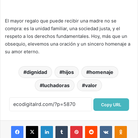
El mayor regalo que puede recibir una madre no se
compra: es la unidad familiar, una sociedad justa, y el
respeto a los derechos fundamentales. Hoy, más que un
obsequio, elevemos una oración y un sincero homenaje a
su amor eterno.
dignidad
hijos
homenaje
luchadoras
valor
Copy URL
Facebook
X
LinkedIn
Tumblr
Pinterest
Reddit
VKontakte
Odnok