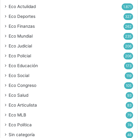
Eco Actulidad
1.871
Eco Deportes
327
Eco Finanzas
262
Eco Mundial
235
Eco Judicial
206
Eco Policial
206
Eco Educación
173
Eco Social
119
Eco Congreso
105
Eco Salud
93
Eco Articulista
83
Eco MLB
79
Eco Política
74
Sin categoría
48