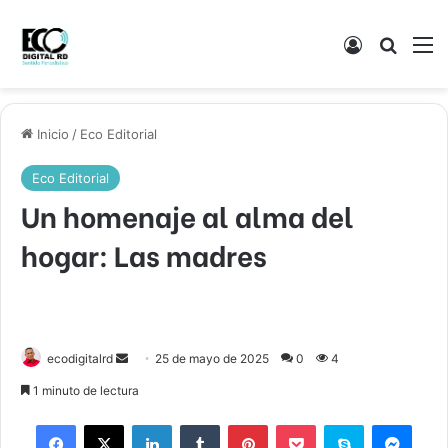
Acceso
Buscar
M
Inicio
/
Eco Editorial
Eco Editorial
Un homenaje al alma del
hogar: Las madres
Send
ecodigitalrd
25 de mayo de 2025
0
4
an
1 minuto de lectura
email
Facebook
X
LinkedIn
Tumblr
Pinterest
Pocket
Skype
Mess