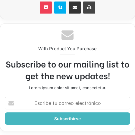
Pocket
Skype
Compartir por correo electrónico
Imprimir
With Product You Purchase
Subscribe to our mailing list to
get the new updates!
Lorem ipsum dolor sit amet, consectetur.
Escribe
tu
correo
electrónico