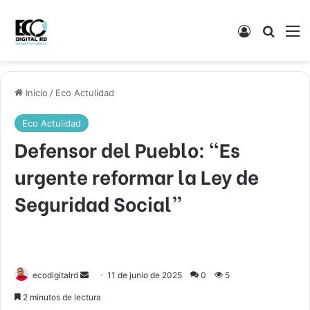
Acceso
Buscar
M
Inicio
/
Eco Actulidad
Eco Actulidad
Defensor del Pueblo: “Es
urgente reformar la Ley de
Seguridad Social”
Send
ecodigitalrd
11 de junio de 2025
0
5
an
2 minutos de lectura
email