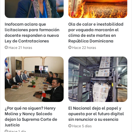
Inafocam aclara que
Ola de calor e inestabilidad
licitaciones para formación
por vaguada marcarán el
docente responden a nueva
clima de este martes en
Ley de Contrataciones
República Dominicana
Hace 21 horas
Hace 22 horas
¿Por qué no siguen? Henry
El Nacional deja el papel y
Molina y Nancy Salcedo
apuesta por el futuro digital
dejan la Suprema Corte de
sin renunciar a su esencia
Justicia
Hace 5 días
Hace 1 día