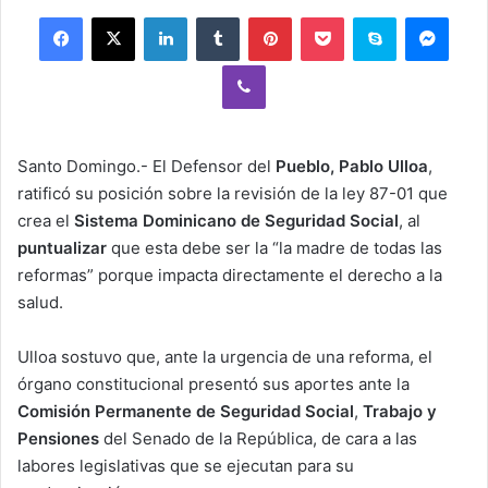
Facebook
X
LinkedIn
Tumblr
Pinterest
Pocket
Skype
Mess
Viber
Santo Domingo.- El Defensor del
Pueblo, Pablo Ulloa
,
ratificó su posición sobre la revisión de la ley 87-01 que
crea el
Sistema Dominicano de Seguridad Social
, al
puntualizar
que esta debe ser la “la madre de todas las
reformas” porque impacta directamente el derecho a la
salud.
Ulloa sostuvo que, ante la urgencia de una reforma, el
órgano constitucional presentó sus aportes ante la
Comisión Permanente de Seguridad Social
,
Trabajo y
Pensiones
del Senado de la República, de cara a las
labores legislativas que se ejecutan para su