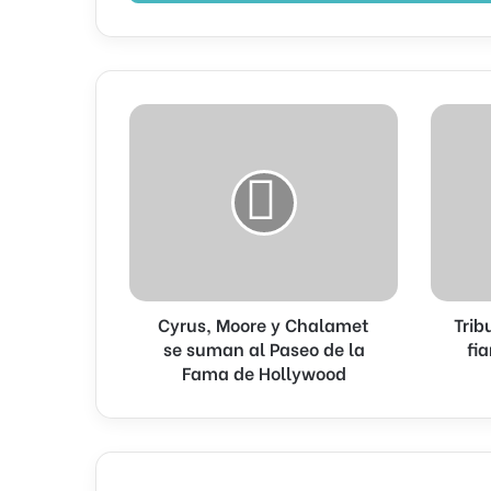
Cyrus,
Tribunal
Moore
niega
y
solicitud
Chalamet
de
se
fianza
suman
al
al
rapero
Paseo
'Diddy'
de
Combs
Cyrus, Moore y Chalamet
Trib
la
Fama
se suman al Paseo de la
fi
de
Fama de Hollywood
Hollywood