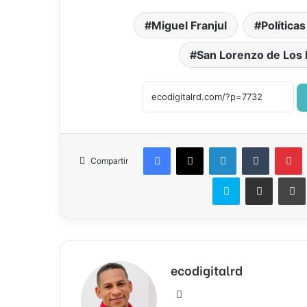
Miguel Franjul
Política
San Lorenzo de Los
Facebook
X
LinkedIn
Tumblr
P
Compartir
Skype
Compartir por correo el
ecodigitalrd
Sitio