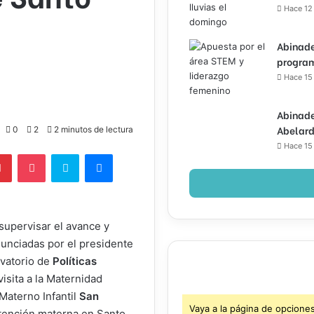
Hace 12
Abinade
program
Hace 15
Abinade
Abelard
0
2
2 minutos de lectura
Hace 15
lr
Pinterest
Pocket
Skype
Messenger
upervisar el avance y
unciadas por el presidente
rvatorio de
Políticas
isita a la Maternidad
Materno Infantil
San
Vaya a la página de opcione
atención materna en Santo