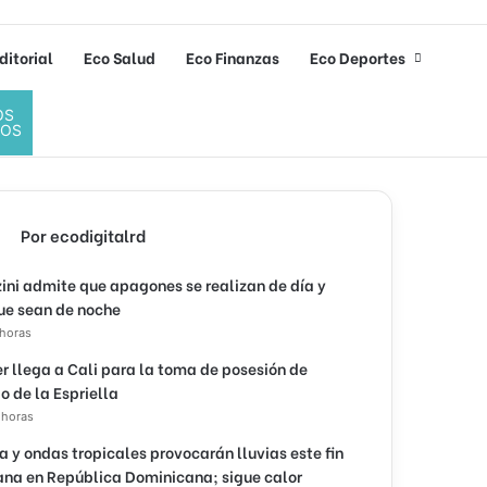
ditorial
Eco Salud
Eco Finanzas
Eco Deportes
OS
DOS
Por ecodigitalrd
ini admite que apagones se realizan de día y
ue sean de noche
 horas
r llega a Cali para la toma de posesión de
o de la Espriella
 horas
 y ondas tropicales provocarán lluvias este fin
na en República Dominicana; sigue calor