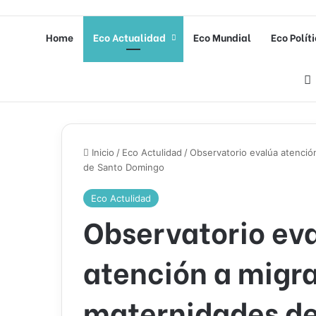
Home
Eco Actualidad
Eco Mundial
Eco Polít
Inicio
/
Eco Actulidad
/
Observatorio evalúa atenció
de Santo Domingo
Eco Actulidad
Observatorio ev
atención a migr
maternidades de