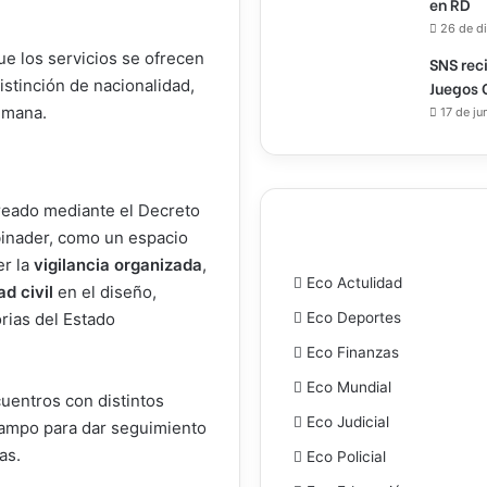
en RD
26 de d
ue los servicios se ofrecen
SNS rec
distinción de nacionalidad,
Juegos 
humana.
17 de ju
reado mediante el Decreto
binader, como un espacio
er la
vigilancia organizada
,
Eco Actulidad
ad civil
en el diseño,
Eco Deportes
orias del Estado
Eco Finanzas
Eco Mundial
uentros con distintos
Eco Judicial
 campo para dar seguimiento
as.
Eco Policial