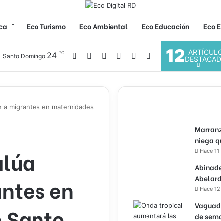
ica
Eco Turismo
Eco Ambiental
Eco Educación
Eco E
12
ARTÍCUL
℃
Facebook
X
YouTube
Instagram
24
Acceso
Buscar por
Santo Domingo
DESTACA
n a migrantes en maternidades
Marranz
niega q
alúa
Hace 11
Abinade
Abelard
antes en
Hace 12
Vaguada
 Santo
de sema