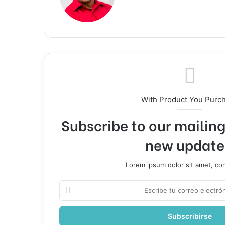
web
With Product You Purc
Subscribe to our mailing 
new update
Lorem ipsum dolor sit amet, co
Escribe
tu
correo
electrónico