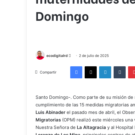
Domingo
Send
ecodigitalrd
2 de julio de 2025
an
Facebook
X
LinkedIn
Tumb
email
Compartir
Santo Domingo-. Como parte de su misión de s
cumplimiento de las 15 medidas migratorias an
Luis Abinader
el pasado mes de abril, el Obse
Migratorias
(OPM) realizó este miércoles una v
Nuestra Señora de
La Altagracia
y al Hospital 
Lorenzo de Los Mina
, principales centros de 