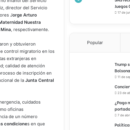
no Infantil del Servicio
Juegos 
z, director del Servicio
17 de ju
ores J
orge Arturo
Maternidad Nuestra
s Mina
, respectivamente.
Popular
taron y obtuvieron
e control migratorio en los
ntas extranjeras en
Trump s
ad; calidad de atención
Bolsona
 proceso de inscripción en
11 de s
ucional de la
Junta Central
Concier
23 de a
¿Pago m
emergencia, cuidados
portada
omo oficinas
7 de abr
encia de un número
as condicione
s en que
Política