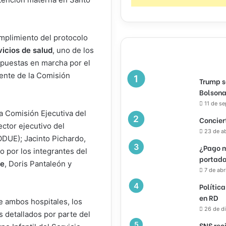
umplimiento del protocolo
vicios de salud
, uno de los
 puestas en marcha por el
dente de la Comisión
Trump s
Bolsona
11 de s
 Comisión Ejecutiva del
Concier
ector ejecutivo del
23 de a
DUE); Jacinto Pichardo,
¿Pago m
o por los integrantes del
portada
ne
, Doris Pantaleón y
7 de abr
Política
en RD
de ambos hospitales, los
26 de d
s detallados por parte del
SNS rec