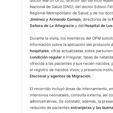
doctor Martín Ortiz, director del Servicio Mater
Nacional de Salud (SNS); del doctor Edison Féli
Regional Metropolitano de Salud; y de los doct
Jiménez y Armando Camejo,
directores de la
Señora de La Altagracia
y de
l Hospital de Lo
Durante la visita, los miembros del OPM solici
información sobre la aplicación del protocolo d
hospitales
; cifras actualizadas sobre parturie
condición regular
e irregular; tasas de natalid
ofrecida a las pacientes y sus recién nacidos;
el registro de nacidos vivos; y presencia instit
Electoral y agentes de Migración.
El recorrido incluyó áreas de internamiento, 
intensivos neonatales, consulta externa, así c
administrativas. Se constató, además, la pres
reducido de pacientes
extranjeras y las buen