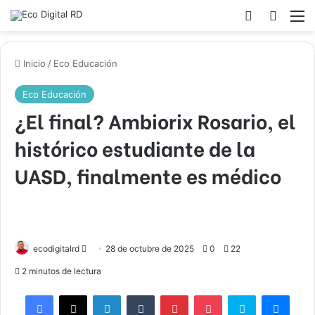
Acceso
Buscar
M
Inicio
/
Eco Educación
Eco Educación
¿El final? Ambiorix Rosario, el
histórico estudiante de la
UASD, finalmente es médico
Send
ecodigitalrd
28 de octubre de 2025
0
22
an
2 minutos de lectura
email
Facebook
X
LinkedIn
Tumblr
Pinterest
Pocket
Skype
Mess