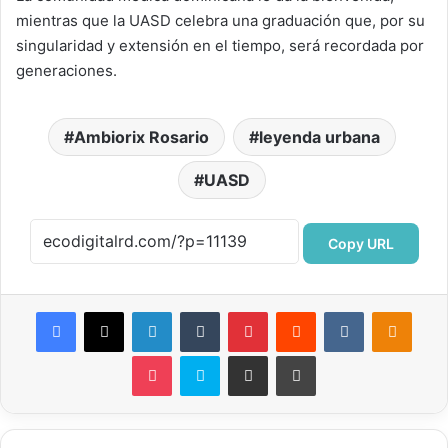
mientras que la UASD celebra una graduación que, por su
singularidad y extensión en el tiempo, será recordada por
generaciones.
Ambiorix Rosario
leyenda urbana
UASD
Copy URL
Facebook
X
LinkedIn
Tumblr
Pinterest
Reddit
VKontakte
Odnok
Pocket
Skype
Compartir por correo electrónico
Imprimir