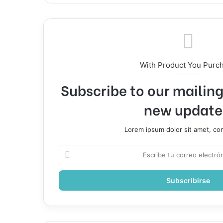
With Product You Purc
Subscribe to our mailing 
new update
Lorem ipsum dolor sit amet, co
Escribe
tu
correo
electrónico