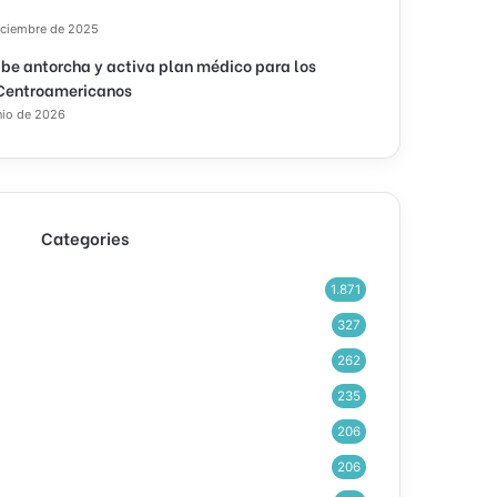
iciembre de 2025
ibe antorcha y activa plan médico para los
Centroamericanos
nio de 2026
Categories
1.871
327
262
235
206
206