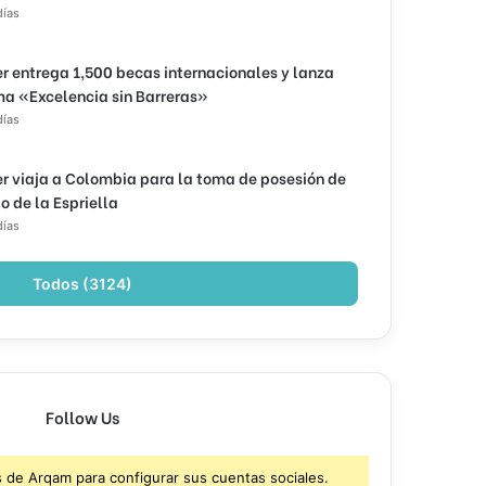
días
r entrega 1,500 becas internacionales y lanza
a «Excelencia sin Barreras»
días
r viaja a Colombia para la toma de posesión de
o de la Espriella
días
Todos (3124)
Follow Us
s de Arqam para configurar sus cuentas sociales.