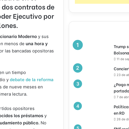
 dos contratos de
der Ejecutivo por
lones.
lucionario Moderno
y sus
s en menos de
una hora y
Trump s
or las bancadas opositoras
Bolsona
11 de s
Concier
en un tiempo
23 de a
dio y
debate de la reforma
¿Pago m
 de nueve meses en
portada
imera lectura.
7 de abr
Política
rtidos opositores
en RD
ocidos los préstamos
y
26 de d
eudamiento público.
No
SNS rec