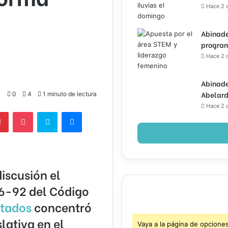
Hace 2 
Abinade
program
Hace 2 
Abinade
Abelard
0
4
1 minuto de lectura
Hace 2 
lr
Pinterest
Pocket
Skype
Messenger
iscusión el
16-92 del Código
tados
concentró
lativa en el
Vaya a la página de opcione