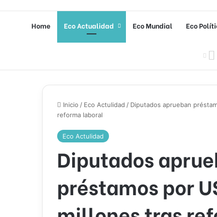
Home
Eco Actualidad
Eco Mundial
Eco Polít
Inicio
/
Eco Actulidad
/
Diputados aprueban préstam
reforma laboral
Eco Actulidad
Diputados apru
préstamos por 
millones tras re