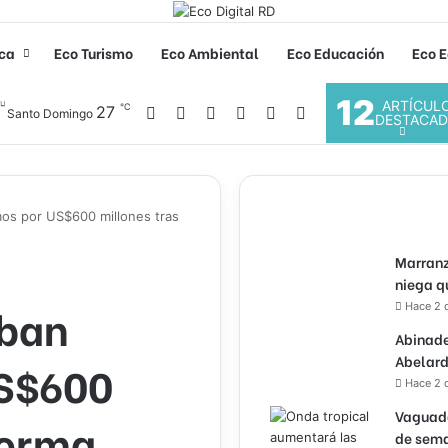
ica
Eco Turismo
Eco Ambiental
Eco Educación
Eco E
12
ARTÍCUL
℃
Facebook
X
YouTube
Instagram
27
Acceso
Buscar por
Santo Domingo
DESTACA
os por US$600 millones tras
Marranz
niega q
eban
Hace 2 
Abinade
Abelard
US$600
Hace 2 
Vaguada
forma
de sema