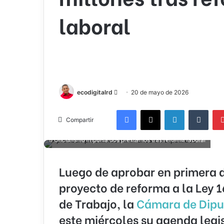
laboral
Send
ecodigitalrd
20 de mayo de 2026
an
Facebook
X
LinkedIn
Tumb
email
Compartir
Oficialismo impulsa dos préstamos tras reforma laboral
Luego de aprobar en primera d
proyecto de reforma a la Ley 
de Trabajo, la
Cámara de Dipu
este miércoles su agenda legis