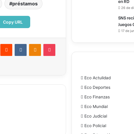
en RD
préstamos
26 de d
SNS rec
Copy URL
Juegos 
17 de ju
interest
Reddit
VKontakte
Odnoklassniki
Pocket
ectrónico
Imprimir
Eco Actulidad
Eco Deportes
Eco Finanzas
Eco Mundial
Eco Judicial
Eco Policial