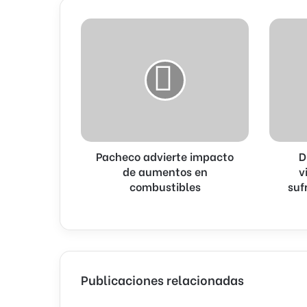
Pacheco
Diario
advierte
revela
impacto
miedo
de
y
aumentos
violencia
en
psicológ
combustibles
sufrida
por
Indhira
Pacheco advierte impacto
D
Beltré
de aumentos en
asesinad
v
en
combustibles
suf
SDE
Publicaciones relacionadas