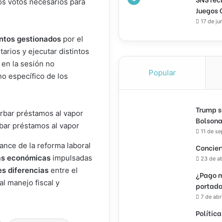
los votos necesarios para
Juegos 
17 de ju
ntos gestionados
por el
arios y ejecutar distintos
 en la sesión no
Popular
no específico de los
Trump s
Bolsona
bar préstamos al vapor
11 de s
vance de la reforma laboral
Concier
vas económicas
impulsadas
23 de a
s diferencias
entre el
¿Pago m
l manejo fiscal y
portada
7 de abr
Política