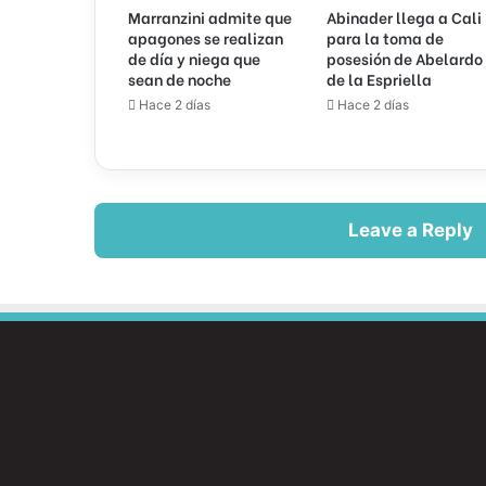
Marranzini admite que
Abinader llega a Cali
apagones se realizan
para la toma de
de día y niega que
posesión de Abelardo
sean de noche
de la Espriella
Hace 2 días
Hace 2 días
Leave a Reply