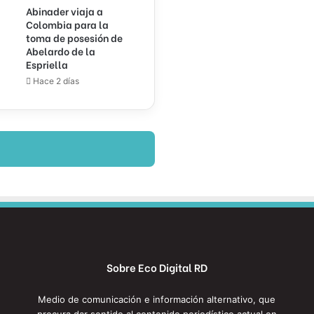
Abinader viaja a
Colombia para la
toma de posesión de
Abelardo de la
Espriella
Hace 2 días
Sobre Eco Digital RD
Medio de comunicación e información alternativo, que
procura dar sentido al contenido periodístico actual en