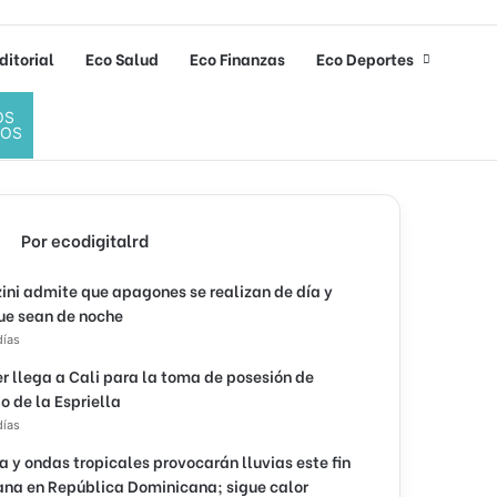
ditorial
Eco Salud
Eco Finanzas
Eco Deportes
OS
DOS
Por ecodigitalrd
ini admite que apagones se realizan de día y
ue sean de noche
días
r llega a Cali para la toma de posesión de
o de la Espriella
días
 y ondas tropicales provocarán lluvias este fin
na en República Dominicana; sigue calor