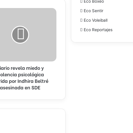
Eco Boxeo
Eco Sentir
Eco Voleiball
Eco Reportajes
ica
iario revela miedo y
a
iolencia psicológica
rida por Indhira Beltré
asesinada en SDE