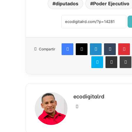
diputados
Poder Ejecutivo
Facebook
X
LinkedIn
Tumblr
P
Compartir
Skype
Compartir por correo el
ecodigitalrd
Sitio
web